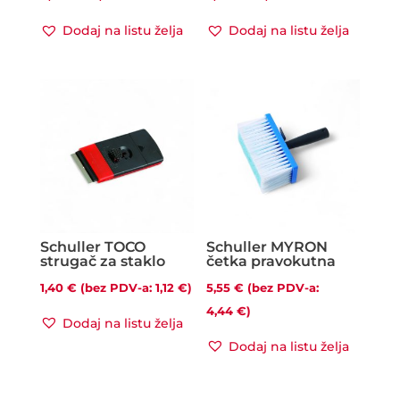
cijena:
cijena:
Dodaj na listu želja
Dodaj na listu želja
od
od
4,74 €
2,50 €
do
do
5,45 €
3,50 €
Schuller TOCO
Schuller MYRON
strugač za staklo
četka pravokutna
1,40
€
(bez PDV-a:
1,12
€
)
5,55
€
(bez PDV-a:
4,44
€
)
Dodaj na listu želja
Dodaj na listu želja