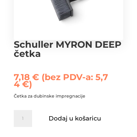
Schuller MYRON DEEP
četka
7,18
€
(bez PDV-a:
5,7
4
€
)
Četka za dubinske impregnacije
Schuller
Dodaj u košaricu
MYRON
DEEP
četka