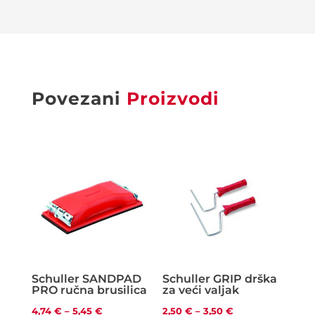
Povezani
Proizvodi
Schuller SANDPAD
Schuller GRIP drška
PRO ručna brusilica
za veći valjak
Raspon
Raspon
4,74
€
–
5,45
€
2,50
€
–
3,50
€