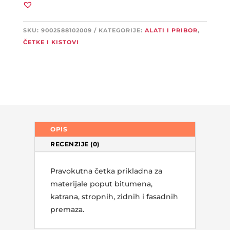
količina
SKU:
9002588102009
KATEGORIJE:
ALATI I PRIBOR
,
ČETKE I KISTOVI
OPIS
RECENZIJE (0)
Pravokutna četka prikladna za
materijale poput bitumena,
katrana, stropnih, zidnih i fasadnih
premaza.