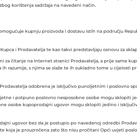
zbog korištenja sadržaja na navedeni način.
e omogućuje kupnju proizvoda i dostavu istih na području Re
Kupca i Prodavatelja te kao takvi predstavljaju osnovu za sk
 za čitanje na Internet stranici Prodavatelja, a prije same k
a ih razumije, s njima se slaže te ih sukladno tome u cijelosti
Prodavatelja odobrena je isključivo punoljetnim i poslovno 
etne i potpuno poslovno nesposobne osobe mogu sklopiti jedino
e osobe kupoprodajni ugovor mogu sklopiti jedino i isključivo
ajni ugovor bez da je postupio po navedenoj odredbi Prodavat
 koja je prouzročena zato što nisu pročitani Opći uvjeti poslov