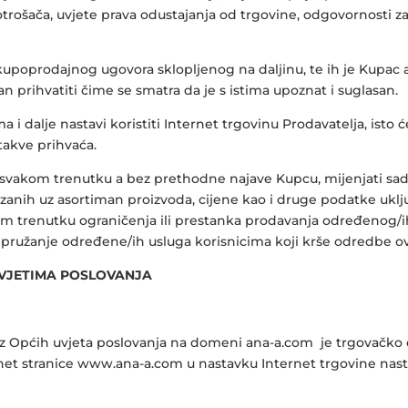
trošača, uvjete prava odustajanja od trgovine, odgovornosti za
kupoprodajnog ugovora sklopljenog na daljinu, te ih je Kupac 
prihvatiti čime se smatra da je s istima upoznat i suglasan.
dalje nastavi koristiti Internet trgovinu Prodavatelja, isto 
takve prihvaća.
u svakom trenutku a bez prethodne najave Kupcu, mijenjati sad
ezanih uz asortiman proizvoda, cijene kao i druge podatke uklj
om trenutku ograničenja ili prestanka prodavanja određenog/ih
i pružanje određene/ih usluga korisnicima koji krše odredbe o
UVJETIMA POSLOVANJA
a iz Općih uvjeta poslovanja na domeni ana-a.com je trgovačko
rnet stranice www.ana-a.com u nastavku Internet trgovine nast