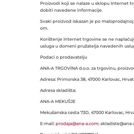
Proizvodi koji se nalaze u sklopu Internet 
dobiti navedene informacije.
Svaki proizvod iskazan je po maloprodajnoj 
om.
Korištenje Internet trgovine se ne naplaćuj
usluga u domeni pružatelja navedenih uslu
Podaci o prodavatelju
ANA-A TRGOVINA d.o.o. za trgovinu, proizvo
Adresa: Primorska 38, 47000 Karlovac, Hrva
Adresa skladišta:
ANA-A MEKUŠJE
Mekušanska cesta 73D, 47000 Karlovac, Hrv
E-mail:
prodaja@ana-a.com
; skladiste@ana