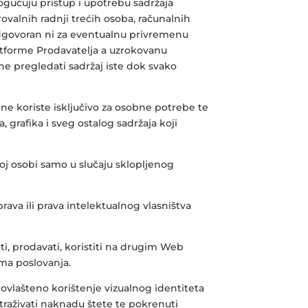
ogućuju pristup i upotrebu sadržaja
ovalnih radnji trećih osoba, računalnih
e odgovoran ni za eventualnu privremenu
atforme Prodavatelja a uzrokovanu
ne pregledati sadržaj iste dok svako
ine koriste isključivo za osobne potrebe te
, grafika i sveg ostalog sadržaja koji
ćoj osobi samo u slučaju sklopljenog
rava ili prava intelektualnog vlasništva
rati, prodavati, koristiti na drugim Web
ima poslovanja.
eovlašteno korištenje vizualnog identiteta
raživati naknadu štete te pokrenuti