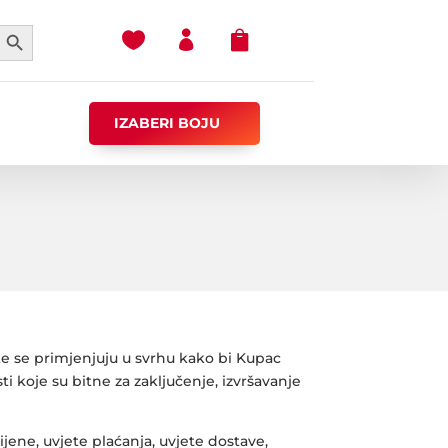
earch Button



IZABERI BOJU
te se primjenjuju u svrhu kako bi Kupac
i koje su bitne za zaključenje, izvršavanje
jene, uvjete plaćanja, uvjete dostave,