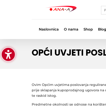
Se
for
Naslovnica
O nama
Shop
Blo
OPĆI UVJETI PO
Ovim Općim uvjetima poslovanja regulirane 
prije sklapanja kupoprodajnog ugovora na dal
te raskid istog.
Predmetne okolnosti se odnose na korištenje