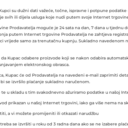
Kupci su dužni dati važeće, točne, ispravne i potpune podatk
tenje svih ili dijela usluga koje nudi putem svoje Internet trgovin
ine Prodavatelja moguće je 24 sata na dan, 7 dana u tjednu d
a putem Internet trgovine Prodavatelja ne zahtjeva registra
aci vrijede samo za trenutačnu kupnju. Sukladno navedenom nj
n da Kupac odabere proizvode koji se nakon odabira automatski
punjavanjem elektronskog obrasca.
, Kupac će od Prodavatelja na navedeni e-mail zaprimiti deta
bi se izvršilo plaćanje sukladno naručenom.
 te u skladu s tim svakodnevno ažuriramo podatke u našoj Inte
od prikazan u našoj Internet trgovini, iako ga više nema na sk
ti, a vi možete promijeniti ili otkazati narudžbu
treba se izvršiti u roku od 3 radna dana ako se ne izabere pl