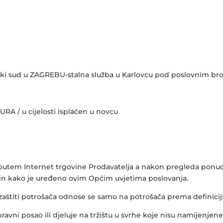
ački sud u ZAGREBU-stalna služba u Karlovcu pod poslovnim bro
URA / u cijelosti isplaćen u novcu
ja putem Internet trgovine Prodavatelja a nakon pregleda ponu
ačin kako je uređeno ovim Općim uvjetima poslovanja.
zaštiti potrošača odnose se samo na potrošača prema definiciji
pravni posao ili djeluje na tržištu u svrhe koje nisu namijenjene