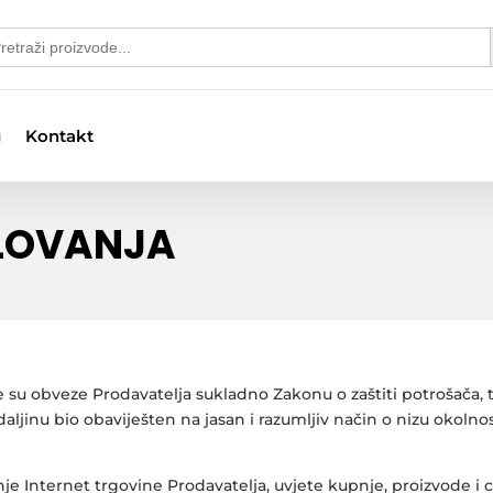
S
arch
:
g
Kontakt
SLOVANJA
su obveze Prodavatelja sukladno Zakonu o zaštiti potrošača, 
jinu bio obaviješten na jasan i razumljiv način o nizu okolnost
 Internet trgovine Prodavatelja, uvjete kupnje, proizvode i ci