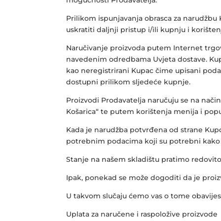
Prilikom ispunjavanja obrasca za narudžbu 
uskratiti daljnji pristup i/ili kupnju i koriš
Naručivanje proizvoda putem Internet trgov
navedenim odredbama Uvjeta dostave. Kupnj
kao neregistrirani Kupac čime upisani pod
dostupni prilikom sljedeće kupnje.
Proizvodi Prodavatelja naručuju se na nači
Košarica“ te putem korištenja menija i po
Kada je narudžba potvrđena od strane Kupca
potrebnim podacima koji su potrebni kako 
Stanje na našem skladištu pratimo redovito
Ipak, ponekad se može dogoditi da je proizv
U takvom slučaju ćemo vas o tome obavijesti
Uplata za naručene i raspoložive proizvode 