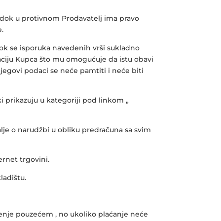
e dok u protivnom Prodavatelj ima pravo
e.
ok se isporuka navedenih vrši sukladno
ciju Kupca što mu omogućuje da istu obavi
egovi podaci se neće pamtiti i neće biti
 prikazuju u kategoriji pod linkom „
lje o narudžbi u obliku predračuna sa svim
rnet trgovini.
ladištu.
aćenje pouzećem , no ukoliko plaćanje neće