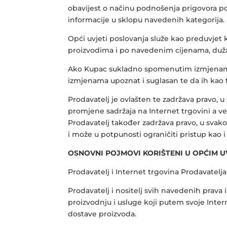
obavijest o načinu podnošenja prigovora po
informacije u sklopu navedenih kategorija.
Opći uvjeti poslovanja služe kao preduvjet 
proizvodima i po navedenim cijenama, dužan 
Ako Kupac sukladno spomenutim izmjenama i 
izmjenama upoznat i suglasan te da ih kao 
Prodavatelj je ovlašten te zadržava pravo, 
promjene sadržaja na Internet trgovini a v
Prodavatelj također zadržava pravo, u svak
i može u potpunosti ograničiti pristup kao 
OSNOVNI POJMOVI KORIŠTENI U OPĆIM 
Prodavatelj i Internet trgovina Prodavatelja
Prodavatelj i nositelj svih navedenih prav
proizvodnju i usluge koji putem svoje Inte
dostave proizvoda.