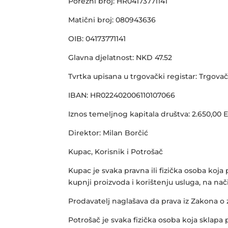
Porezni broj: HR04173771141
Matični broj: 080943636
OIB: 04173771141
Glavna djelatnost: NKD 47.52
Tvrtka upisana u trgovački registar: Trgov
IBAN: HR022402006110107066
Iznos temeljnog kapitala društva: 2.650,00 E
Direktor: Milan Borčić
Kupac, Korisnik i Potrošač
Kupac je svaka pravna ili fizička osoba ko
kupnji proizvoda i korištenju usluga, na n
Prodavatelj naglašava da prava iz Zakona o 
Potrošač je svaka fizička osoba koja sklapa 