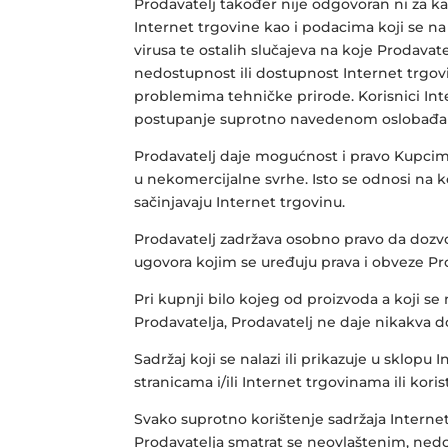
Prodavatelj također nije odgovoran ni za k
Internet trgovine kao i podacima koji se na 
virusa te ostalih slučajeva na koje Prodavat
nedostupnost ili dostupnost Internet trgov
problemima tehničke prirode. Korisnici Inte
postupanje suprotno navedenom oslobađa P
Prodavatelj daje mogućnost i pravo Kupcima 
u nekomercijalne svrhe. Isto se odnosi na kor
sačinjavaju Internet trgovinu.
Prodavatelj zadržava osobno pravo da dozvol
ugovora kojim se uređuju prava i obveze Pro
Pri kupnji bilo kojeg od proizvoda a koji se
Prodavatelja, Prodavatelj ne daje nikakva d
Sadržaj koji se nalazi ili prikazuje u sklopu 
stranicama i/ili Internet trgovinama ili kor
Svako suprotno korištenje sadržaja Internet
Prodavatelja smatrat se neovlaštenim, nedo