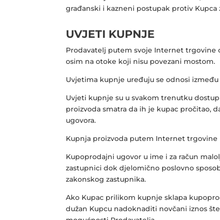
građanski i kazneni postupak protiv Kupca 
UVJETI KUPNJE
Prodavatelj putem svoje Internet trgovin
osim na otoke koji nisu povezani mostom.
Uvjetima kupnje uređuju se odnosi između 
Uvjeti kupnje su u svakom trenutku dostupni
proizvoda smatra da ih je kupac pročitao, d
ugovora.
Kupnja proizvoda putem Internet trgovine 
Kupoprodajni ugovor u ime i za račun malolj
zastupnici dok djelomično poslovno sposobn
zakonskog zastupnika.
Ako Kupac prilikom kupnje sklapa kupoprod
dužan Kupcu nadoknaditi novčani iznos štete
mogućnosti Prodavatelja.