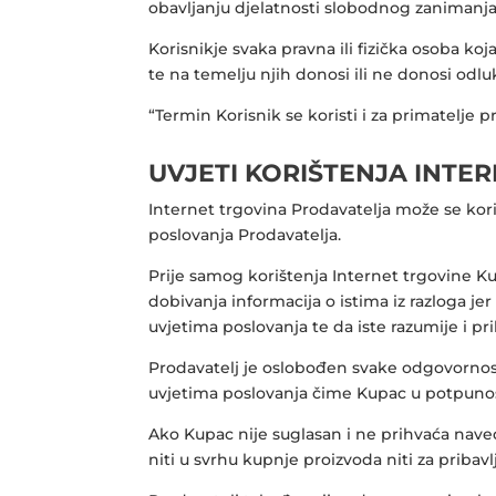
obavljanju djelatnosti slobodnog zanimanja
Korisnikje svaka pravna ili fizička osoba k
te na temelju njih donosi ili ne donosi odl
“Termin Korisnik se koristi i za primatelje 
UVJETI KORIŠTENJA INTE
Internet trgovina Prodavatelja može se kor
poslovanja Prodavatelja.
Prije samog korištenja Internet trgovine Kup
dobivanja informacija o istima iz razloga 
uvjetima poslovanja te da iste razumije i pr
Prodavatelj je oslobođen svake odgovornos
uvjetima poslovanja čime Kupac u potpunos
Ako Kupac nije suglasan i ne prihvaća naved
niti u svrhu kupnje proizvoda niti za pribavl