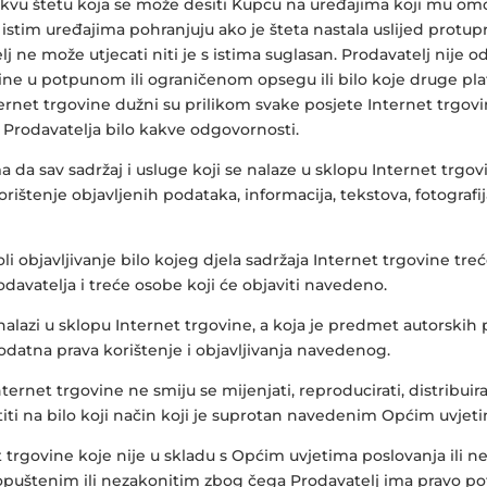
akvu štetu koja se može desiti Kupcu na uređajima koji mu om
istim uređajima pohranjuju ako je šteta nastala uslijed protupr
elj ne može utjecati niti je s istima suglasan. Prodavatelj nij
ine u potpunom ili ograničenom opsegu ili bilo koje druge pl
rnet trgovine dužni su prilikom svake posjete Internet trgovi
rodavatelja bilo kakve odgovornosti.
da sav sadržaj i usluge koji se nalaze u sklopu Internet trgov
ištenje objavljenih podataka, informacija, tekstova, fotografija
i objavljivanje bilo kojeg djela sadržaja Internet trgovine tre
davatelja i treće osobe koji će objaviti navedeno.
 nalazi u sklopu Internet trgovine, a koja je predmet autorskih p
odatna prava korištenje i objavljivanja navedenog.
Internet trgovine ne smiju se mijenjati, reproducirati, distribui
istiti na bilo koji način koji je suprotan navedenim Općim uvjet
 trgovine koje nije u skladu s Općim uvjetima poslovanja ili n
puštenim ili nezakonitim zbog čega Prodavatelj ima pravo pot