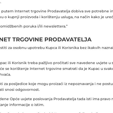
.
oja putem Internet trgovine Prodavatelja dobiva sve potrebne 
uku o kupnji proizvoda i korištenju usluga, na način kako je u
promidžbenih poruka i/ili newslettera.”
RNET TRGOVINE PRODAVATELJA
istiti za osobnu upotrebu Kupca ili Korisnika bez ikakvih nazn
ac ili Korisnik treba pažljivo pročitati sve navedene uvjete u 
jer će se korištenje Internet trgovine smatrati da je Kupac u
ihvaća.
ti za posljedice koje mogu proizaći iz nepoznavanja i ne pos
ti snosi odgovornost.
ene Opće uvjete poslovanja Prodavatelja tada isti ima pravo ne
janje informacije o istim.