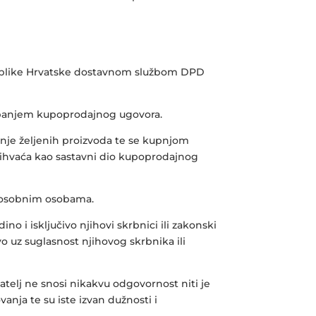
publike Hrvatske dostavnom službom DPD
lapanjem kupoprodajnog ugovora.
upnje željenih proizvoda te se kupnjom
 prihvaća kao sastavni dio kupoprodajnog
sposobnim osobama.
 i isključivo njihovi skrbnici ili zakonski
 uz suglasnost njihovog skrbnika ili
elj ne snosi nikakvu odgovornost niti je
anja te su iste izvan dužnosti i