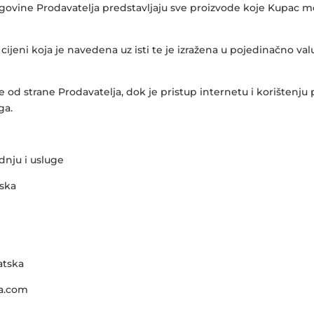
trgovine Prodavatelja predstavljaju sve proizvode koje Kupac m
cijeni koja je navedena uz isti te je izražena u pojedinačno va
e od strane Prodavatelja, dok je pristup internetu i korištenj
ga.
dnju i usluge
tska
atska
-a.com