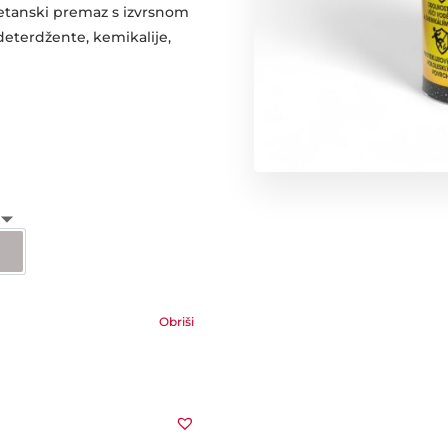
etanski premaz s izvrsnom
0 €
eterdžente, kemikalije,
0 €
white
Cement gray
Obriši