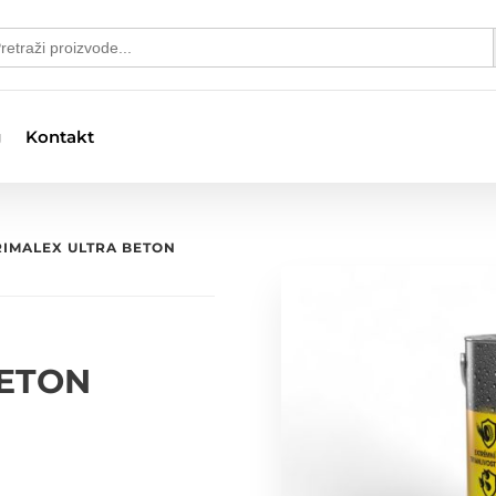
S
arch
:
g
Kontakt
RIMALEX ULTRA BETON
BETON
pon
a: