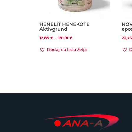
HENELIT HENEKOTE
NOV
Aktivgrund
epo
Raspon
12,85
€
–
181,91
€
22,7
cijena:
Dodaj na listu želja
D
od
12,85 €
do
181,91 €