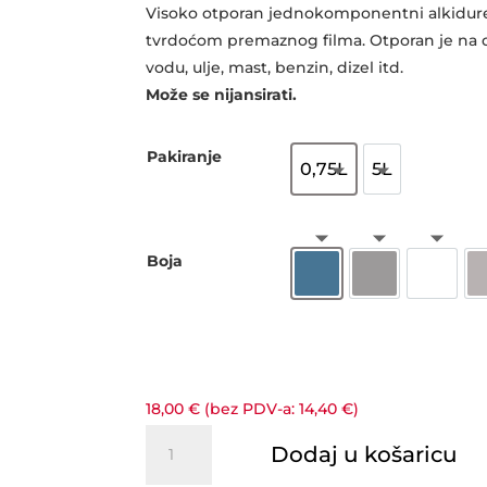
od
Visoko otporan jednokomponentni alkidur
18,0
tvrdoćom premaznog filma. Otporan je na d
do
vodu, ulje, mast, benzin, dizel itd.
93,0
Može se nijansirati.
Pakiranje
0,75L
5L
0,75L
5L
Boja
Aqua blue
Carbon grey
Polar 
18,00
€
(bez PDV-a:
14,40
€
)
PRIMALEX
Dodaj u košaricu
ULTRA
BETON