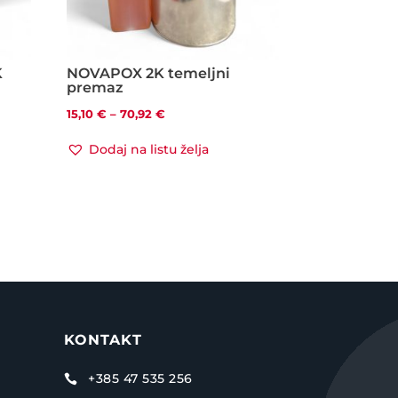
K
NOVAPOX 2K temeljni
premaz
Raspon
15,10
€
–
70,92
€
cijena:
Dodaj na listu želja
od
15,10 €
do
70,92 €
KONTAKT
+385 47 535 256
