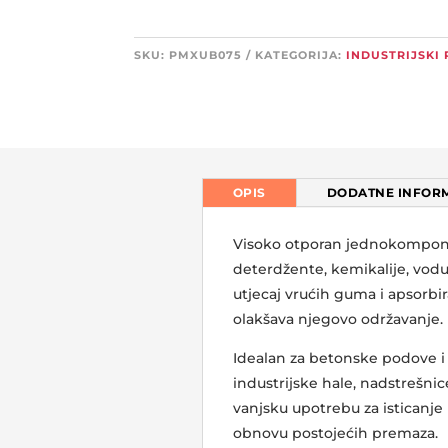
količina
SKU:
PMXUB075
KATEGORIJA:
INDUSTRIJSKI
OPIS
DODATNE INFORM
Visoko otporan jednokompone
deterdžente, kemikalije, vodu,
utjecaj vrućih guma i apsorb
olakšava njegovo održavanje.
Idealan za betonske podove i 
industrijske hale, nadstrešnice
vanjsku upotrebu za isticanje 
obnovu postojećih premaza.