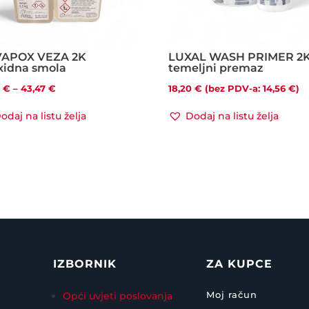
APOX VEZA 2K
LUXAL WASH PRIMER 2
xidna smola
temeljni premaz
Raspon
3
€
–
43,47
€
18,20
€
(bez PDV-a:
14,56
€
)
cijena:
odaj na listu želja
Dodaj na listu želja
od
22,73 €
do
43,47 €
IZBORNIK
ZA KUPCE
Moj račun
Opći uvjeti poslovanja