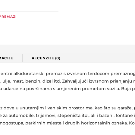
 PREMAZI
ACIJE
RECENZIJE (0)
ntni alkiduretanski premaz s izvrsnom tvrdoćom premaznog 
 ulje, mast, benzin, dizel itd. Zahvaljujući izvrsnom prianjanju
ira udarce na površinama s umjerenim prometom vozila. Boja po
zidove u unutarnjim i vanjskim prostorima, kao što su garaže, 
 za automobile, trijemovi, stepeništa itd., ali i bazeni, fontane
nogostupa, parkirnih mjesta i drugih horizontalnih oznaka. Kori