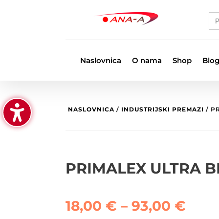
Se
for
Naslovnica
O nama
Shop
Blo
NASLOVNICA
/
INDUSTRIJSKI PREMAZI
/ P
PRIMALEX ULTRA 
Ras
18,00
€
–
93,00
€
cijen