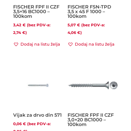
FISCHER FPF II CZF
FISCHER FSN-TPD
3,5×16 BC1000 –
3,5 x 45 F 1000 –
100kom
100kom
3,42
€
(bez PDV-a:
5,07
€
(bez PDV-a:
2,74
€
)
4,06
€
)
Dodaj na listu želja
Dodaj na listu želja
Vijak za drvo din 571
FISCHER FPF II CZF
3,0×20 BC1000 –
0,06
€
(bez PDV-a:
100kom