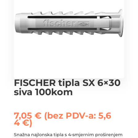
FISCHER tipla SX 6×30
siva 100kom
7,05
€
(bez PDV-a:
5,6
4
€
)
Snažna najlonska tipla s 4-smjernim proširenjem