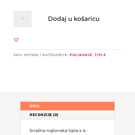
FISCHER
Dodaj u košaricu
tipla
SX
6x30
siva
100kom
količina
SKU:
507900
KATEGORIJE:
POLIRANJE
,
TIPLE
OPIS
RECENZIJE (0)
Snažna najlonska tipla s 4-