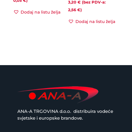
0,05
€
)
3,20
€
(bez PDV-a:
2,56
€
)
Dodaj na listu želja
Dodaj na listu želja
ANA-A TRGOVINA d.o.o.
distribuira vodeće
svjetske i europske brandove.