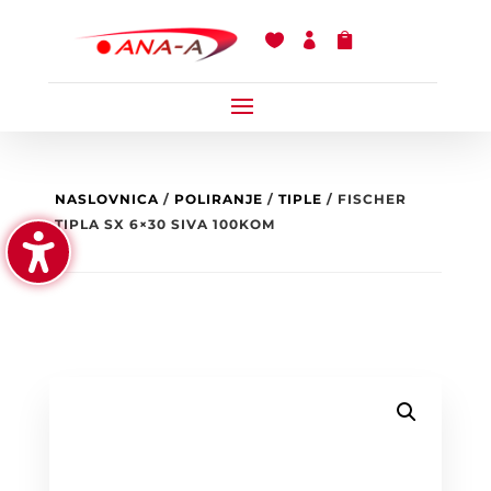



NASLOVNICA
/
POLIRANJE
/
TIPLE
/ FISCHER
TIPLA SX 6×30 SIVA 100KOM