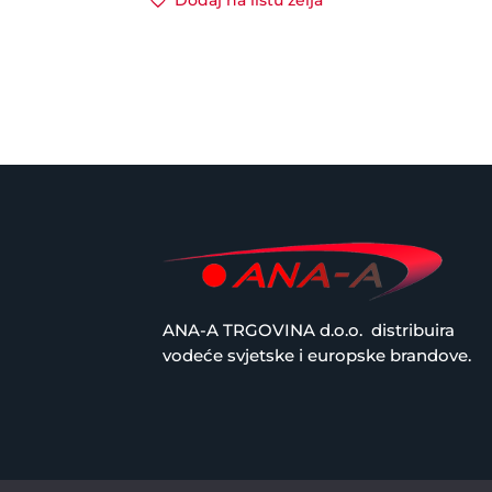
Dodaj na listu želja
od
16,69 €
do
67,13 €
ANA-A TRGOVINA d.o.o.
distribuira
vodeće svjetske i europske brandove.