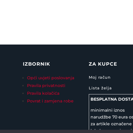
IZBORNIK
ZA KUPCE
Moj račun
Opći uvjeti poslovanja
Pravila privatnosti
Lista želja
Pravila kolačića
BESPLATNA DOST
Povrat i zamjena robe
minimalni iznos
narudžbe 70 eura o
za artikle označene
lokalno preuzimanj