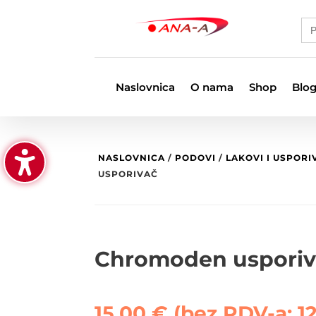
Se
for
Naslovnica
O nama
Shop
Blo
NASLOVNICA
/
PODOVI
/
LAKOVI I USPORI
USPORIVAČ
Chromoden usporiv
15,00
€
(bez PDV-a:
1