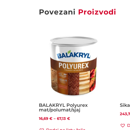
Povezani
Proizvodi
BALAKRYL Polyurex
Sik
mat/polumat/sjaj
243,
Raspon
16,69
€
–
67,13
€
D
cijena: