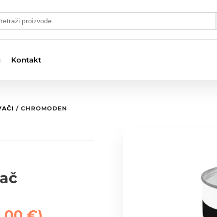
S
arch
:
g
Kontakt
VAČI
/ CHROMODEN
ač
2,00
€
)