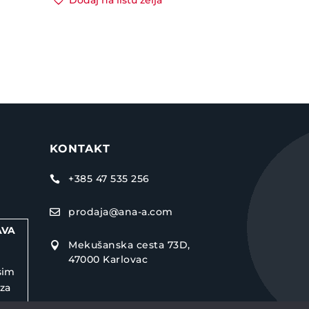
Dodaj na listu želja
KONTAKT
+385 47 535 256

prodaja@ana-a.com

AVA
Mekušanska cesta 73D,

47000 Karlovac
sim
 za
e.