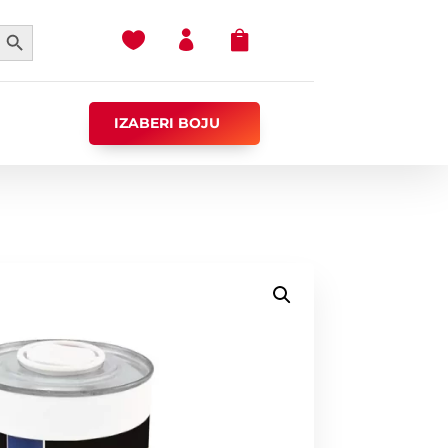
earch Button



IZABERI BOJU