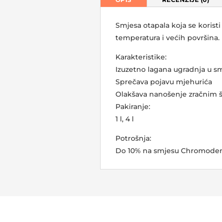
Smjesa otapala koja se korist
temperatura i većih površina. 
Karakteristike:
Izuzetno lagana ugradnja u sm
Sprečava pojavu mjehurića
Olakšava nanošenje zračnim 
Pakiranje:
1 l, 4 l
Potrošnja:
Do 10% na smjesu Chromoden p