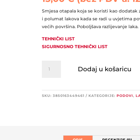
Smjesa otapala koja se koristi kao dodatak
i polumat lakova kada se radi u uvjetima po
većih površina. Poboljšava razlijevanje laka.
TEHNIČKI LIST
SIGURNOSNO TEHNIČKI LIST
Chromoden
Dodaj u košaricu
usporivač
količina
SKU:
3850163449461
KATEGORIJE:
PODOVI
,
L
OPIS
RECENZIJE (0)