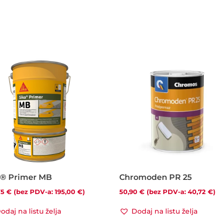
a® Primer MB
Chromoden PR 25
75
€
(bez PDV-a:
195,00
€
)
50,90
€
(bez PDV-a:
40,72
€
)
odaj na listu želja
Dodaj na listu želja