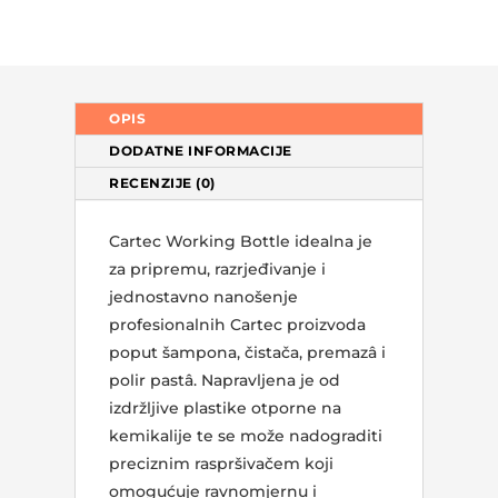
OPIS
DODATNE INFORMACIJE
RECENZIJE (0)
Cartec Working Bottle idealna je
za pripremu, razrjeđivanje i
jednostavno nanošenje
profesionalnih Cartec proizvoda
poput šampona, čistača, premazâ i
polir pastâ. Napravljena je od
izdržljive plastike otporne na
kemikalije te se može nadograditi
preciznim raspršivačem koji
omogućuje ravnomjernu i