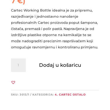
7
€
)
Cartec Working Bottle idealna je za pripremu,
razrjeđivanje i jednostavno nanošenje
profesionalnih Cartec proizvoda poput šampona,
čistača, premazâ i polir pastâ. Napravljena je od
izdržljive plastike otporne na kemikalije te se
može nadograditi preciznim raspršivačem koji
omogućuje ravnomjernu i kontroliranu primjenu.
CARTEC
Dodaj u košaricu
Working
Bottle
sa
logotipom
500ml
količina
SKU:
3013/1
KATEGORIJA:
4. CARTEC OSTALO