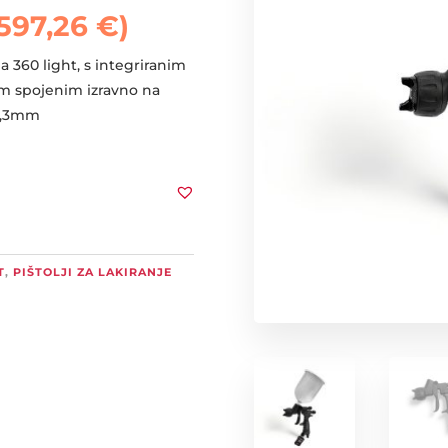
597,26
€
)
 360 light, s integriranim
m spojenim izravno na
 1,3mm
T
,
PIŠTOLJI ZA LAKIRANJE