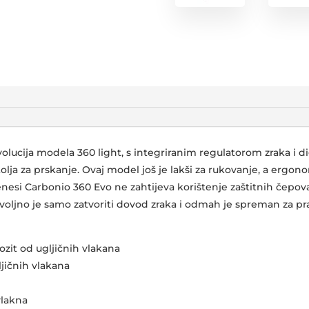
volucija modela 360 light, s integriranim regulatorom zraka 
tolja za prskanje. Ovaj model još je lakši za rukovanje, a ergo
si Carbonio 360 Evo ne zahtijeva korištenje zaštitnih čepova 
ovoljno je samo zatvoriti dovod zraka i odmah je spreman za pr
pozit od ugljičnih vlakana
jičnih vlakana
vlakna