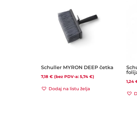
Schuller MYRON DEEP četka
Sch
folij
7,18
€
(bez PDV-a:
5,74
€
)
1,24
Dodaj na listu želja
D