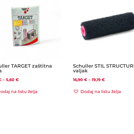
uller TARGET zaštitna
Schuller STIL STRUCTU
a
valjak
Raspon
Raspon
€
–
5,60
€
16,90
€
–
19,19
€
cijena:
cijena:
odaj na listu želja
Dodaj na listu želja
od
od
1,24 €
16,90 €
do
do
5,60 €
19,19 €