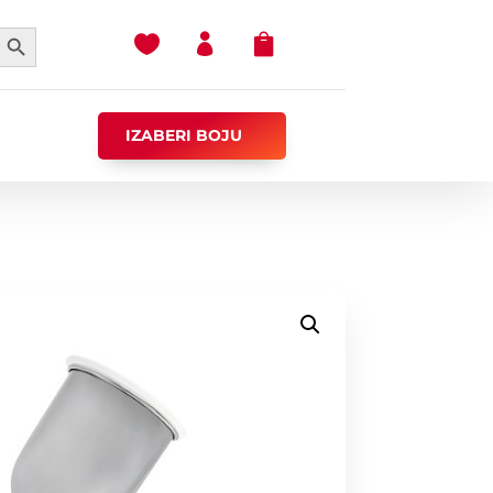
earch Button



IZABERI BOJU