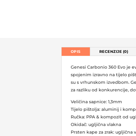
OPIS
RECENZIJE (0)
Genesi Carbonio 360 Evo je e
spojenim izravno na tijelo piš
su s vrhunskom izvedbom. Gene
za razliku od konkurencije, d
Veličina sapnice: 1,3mm
Tijelo pištolja: aluminij i kom
Ručka: PPA & kompozit od ugl
Okidač: ugljična vlakna
Prsten kape za zrak: ugljična 