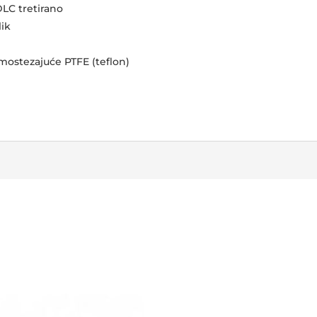
LC tretirano
lik
ostezajuće PTFE (teflon)