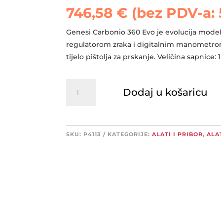
746,58
€
(bez PDV-a:
Genesi Carbonio 360 Evo je evolucija modela
regulatorom zraka i digitalnim manometro
tijelo pištolja za prskanje. Veličina sapnice:
WALCOM
Dodaj u košaricu
Genesi
Carbonio
Evo
pištolj
SKU:
P4113
KATEGORIJE:
ALATI I PRIBOR
,
ALA
za
lakiranje
količina