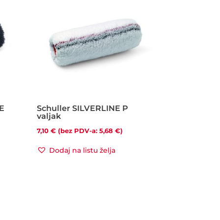
RE
Schuller SILVERLINE P
valjak
7,10
€
(bez PDV-a:
5,68
€
)
Dodaj na listu želja