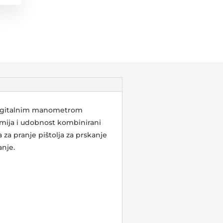
i digitalnim manometrom
nomija i udobnost kombinirani
za pranje pištolja za prskanje
anje.