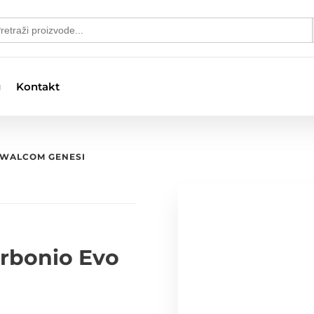
S
arch
:
g
Kontakt
 WALCOM GENESI
rbonio Evo