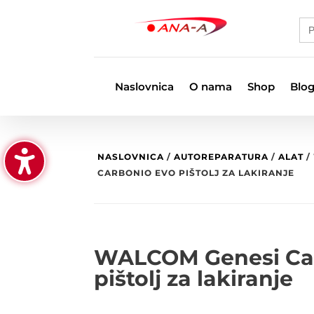
Se
for
Naslovnica
O nama
Shop
Blo
NASLOVNICA
/
AUTOREPARATURA
/
ALAT
/
CARBONIO EVO PIŠTOLJ ZA LAKIRANJE
WALCOM Genesi Ca
pištolj za lakiranje