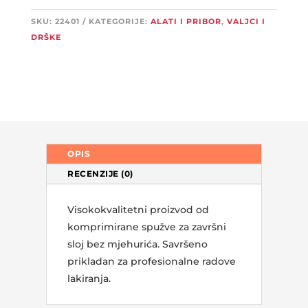
količina
SKU:
22401
KATEGORIJE:
ALATI I PRIBOR
,
VALJCI I
DRŠKE
OPIS
RECENZIJE (0)
Visokokvalitetni proizvod od
komprimirane spužve za završni
sloj bez mjehurića. Savršeno
prikladan za profesionalne radove
lakiranja.