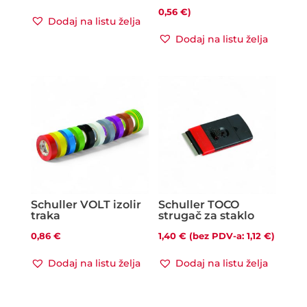
cijena:
0,56
€
)
Dodaj na listu želja
od
Dodaj na listu želja
2,50 €
do
3,50 €
Schuller VOLT izolir
Schuller TOCO
traka
strugač za staklo
0,86
€
1,40
€
(bez PDV-a:
1,12
€
)
Dodaj na listu želja
Dodaj na listu želja