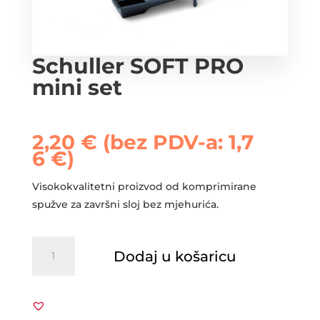
Schuller SOFT PRO
mini set
2,20
€
(bez PDV-a:
1,7
6
€
)
Visokokvalitetni proizvod od komprimirane
spužve za završni sloj bez mjehurića.
Schuller
Dodaj u košaricu
SOFT
PRO
mini
set