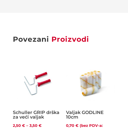
Povezani
Proizvodi
Schuller GRIP drška
Valjak GODLINE
za veći valjak
10cm
Raspon
2,50
€
–
3,50
€
0,70
€
(bez PDV-a: