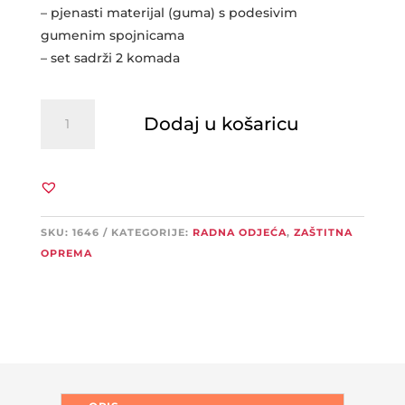
– pjenasti materijal (guma) s podesivim
gumenim spojnicama
– set sadrži 2 komada
KUBALA
Dodaj u košaricu
Štitnik
za
koljena
količina
SKU:
1646
KATEGORIJE:
RADNA ODJEĆA
,
ZAŠTITNA
OPREMA