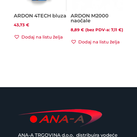
ARDON 4TECH bluza
ARDON M2000
naočale
43,73
€
8,89
€
(bez PDV-a:
7,11
€
)
Dodaj na listu želja
Dodaj na listu želja
ANA-A TRGOVINA d.o.o.
distribuira vodeće