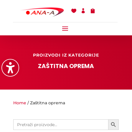



PROIZVODI IZ KATEGORIJE
ZAŠTITNA OPREMA
Home
/ Zaštitna oprema
Search Button
Search
for: