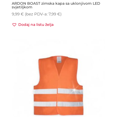
ARDON BOAST zimska kapa sa uklonjivom LED
svjetiljkom
9,99
€
(bez PDV-a:
7,99
€
)
Dodaj na listu želja