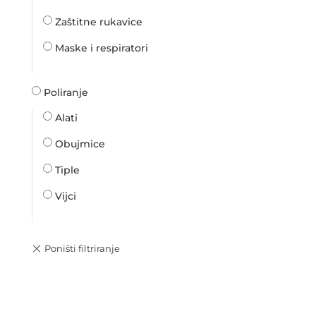
Zaštitne rukavice
Maske i respiratori
Poliranje
Alati
Obujmice
Tiple
Vijci