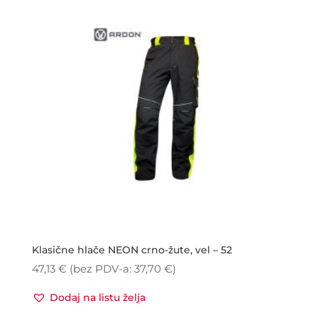
Klasične hlače NEON crno-žute, vel – 52
47,13
€
(bez PDV-a:
37,70
€
)
Dodaj na listu želja