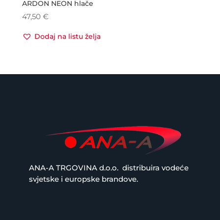
ARDON NEON hlače
47,50
€
Dodaj na listu želja
ANA-A TRGOVINA d.o.o.
distribuira vodeće
svjetske i europske brandove.