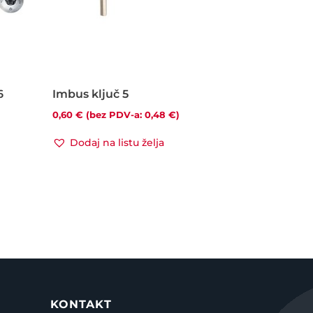
6
Imbus ključ 5
0,60
€
(bez PDV-a:
0,48
€
)
Dodaj na listu želja
KONTAKT