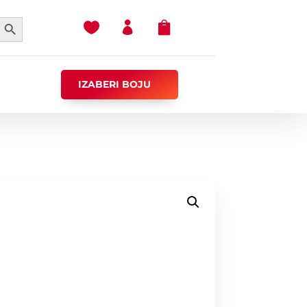
earch Button



IZABERI BOJU