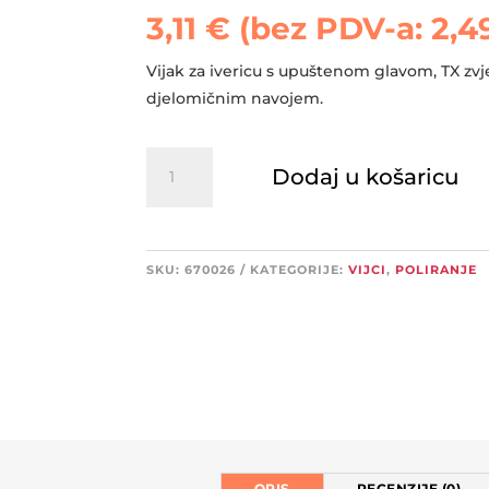
3,11
€
(bez PDV-a:
2,4
Vijak za ivericu s upuštenom glavom, TX zv
djelomičnim navojem.
FISCHER
Dodaj u košaricu
FPF
II
CZF
3,0X16
SKU:
670026
KATEGORIJE:
VIJCI
,
POLIRANJE
BC1000
-
100kom
količina
OPIS
RECENZIJE (0)