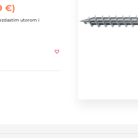
9
€
)
jezdastim utorom i