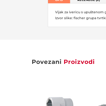
Vijak za ivericu s upuštenom
Izvor slike: fischer grupa tvrtk
Povezani
Proizvodi