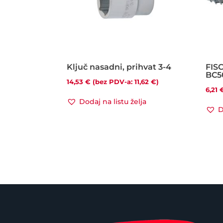
Ključ nasadni, prihvat 3-4
FISC
BC5
14,53
€
(bez PDV-a:
11,62
€
)
6,21
Dodaj na listu želja
D