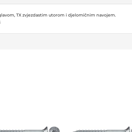
 glavom, TX zvjezdastim utorom i djelomičnim navojem.
i