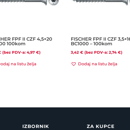
HER FPF II CZF 4,5×20
FISCHER FPF II CZF 3,5×1
00 100kom
BC1000 – 100kom
€
(bez PDV-a:
4,97
€
)
3,42
€
(bez PDV-a:
2,74
€
)
odaj na listu želja
Dodaj na listu želja
IZBORNIK
ZA KUPCE