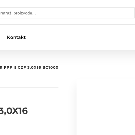
S
arch
:
g
Kontakt
R FPF II CZF 3,0X16 BC1000
3,0X16