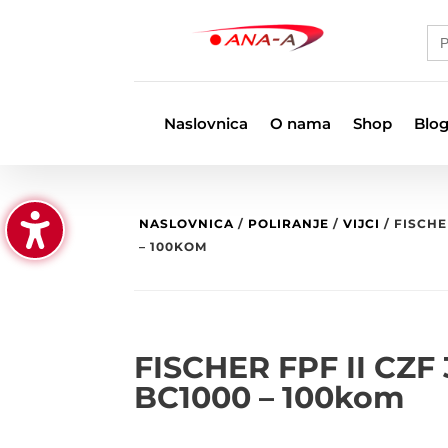
Se
for
Naslovnica
O nama
Shop
Blo
NASLOVNICA
/
POLIRANJE
/
VIJCI
/ FISCHE
– 100KOM
FISCHER FPF II CZF 
BC1000 – 100kom