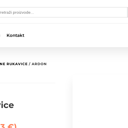
S
arch
:
g
Kontakt
TNE RUKAVICE
/ ARDON
ice
23
€
)