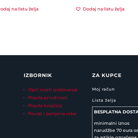
odaj na listu želja
Dodaj na listu želja
IZBORNIK
ZA KUPCE
Moj račun
Opći uvjeti poslovanja
Pravila privatnosti
Lista želja
Pravila kolačića
BESPLATNA DOST
Povrat i zamjena robe
minimalni iznos
narudžbe 70 eura o
za artikle označene