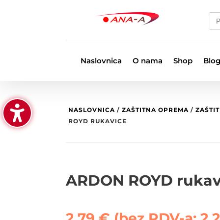
Se
for
Naslovnica
O nama
Shop
Blo
NASLOVNICA
/
ZAŠTITNA OPREMA
/
ZAŠTI
ROYD RUKAVICE
ARDON ROYD rukav
2,79
€
(bez PDV-a:
2,