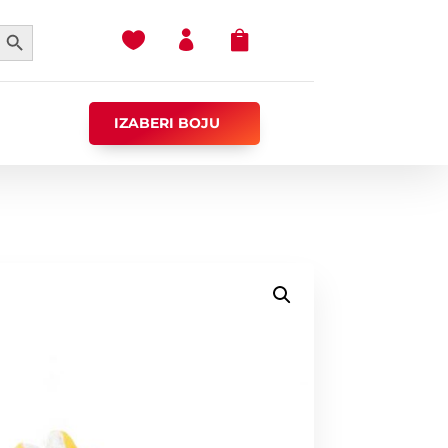
earch Button



IZABERI BOJU