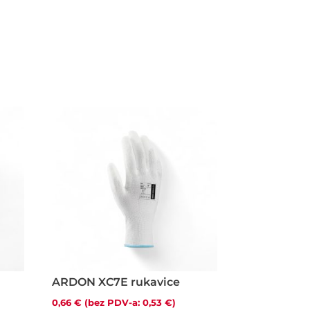
e
ARDON XC7E rukavice
0,66
€
(bez PDV-a:
0,53
€
)