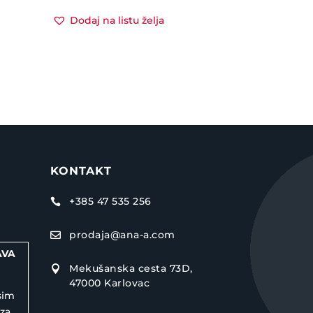
Dodaj na listu želja
KONTAKT
+385 47 535 256

prodaja@ana-a.com

AVA
Mekušanska cesta 73D,

47000 Karlovac
sim
 za