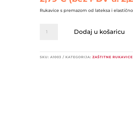
Rukavice s premazom od lateksa i elastič
ARDON
Dodaj u košaricu
ROYD
rukavice
količina
SKU:
A1003
KATEGORIJA:
ZAŠTITNE RUKAVICE