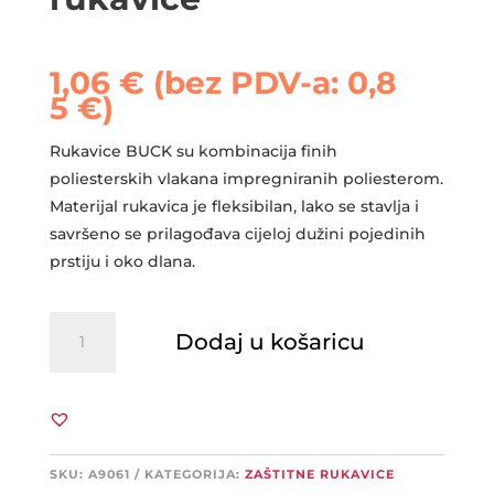
1,06
€
(bez PDV-a:
0,8
5
€
)
Rukavice BUCK su kombinacija finih
poliesterskih vlakana impregniranih poliesterom.
Materijal rukavica je fleksibilan, lako se stavlja i
savršeno se prilagođava cijeloj dužini pojedinih
prstiju i oko dlana.
ARDON
Dodaj u košaricu
BUCK
rukavice
količina
SKU:
A9061
KATEGORIJA:
ZAŠTITNE RUKAVICE