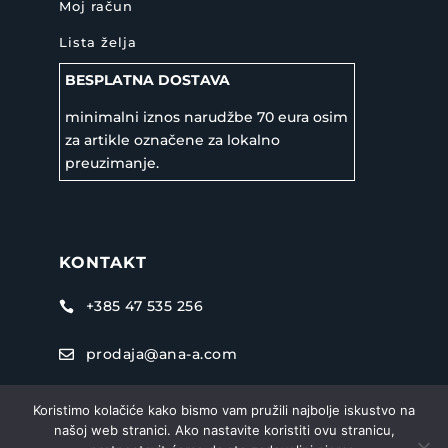
Moj račun
Lista želja
BESPLATNA DOSTAVA
minimalni iznos narudžbe 70 eura osim
za artikle označene za lokalno
preuzimanje.
KONTAKT
+385 47 535 256

prodaja@ana-a.com

Mekušanska cesta 73D, 47000 Karlovac

Koristimo kolačiće kako bismo vam pružili najbolje iskustvo na
našoj web stranici. Ako nastavite koristiti ovu stranicu,