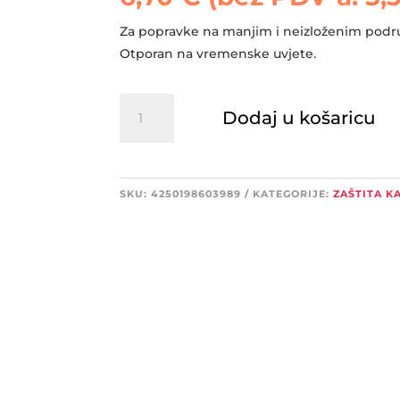
Za popravke na manjim i neizloženim podru
Otporan na vremenske uvjete.
4CR
Dodaj u košaricu
7435
bezbojni
lak
u
SKU:
4250198603989
KATEGORIJE:
ZAŠTITA K
spreju
količina