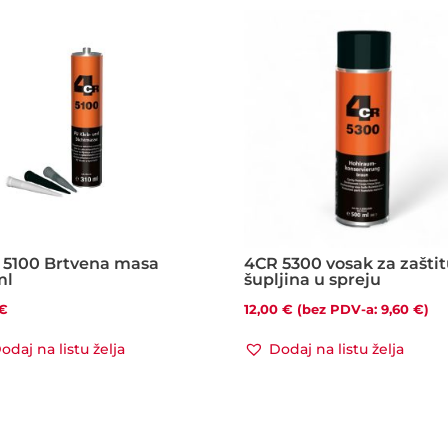
 5100 Brtvena masa
4CR 5300 vosak za zašti
ml
šupljina u spreju
€
12,00
€
(bez PDV-a:
9,60
€
)
odaj na listu želja
Dodaj na listu želja