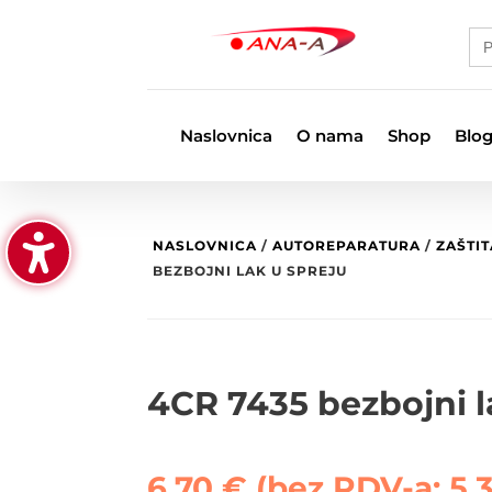
Se
for
Naslovnica
O nama
Shop
Blo
NASLOVNICA
/
AUTOREPARATURA
/
ZAŠTI
BEZBOJNI LAK U SPREJU
4CR 7435 bezbojni l
6,70
€
(bez PDV-a:
5,