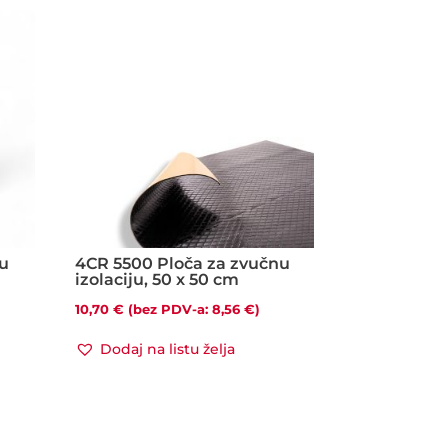
tu
4CR 5500 Ploča za zvučnu
izolaciju, 50 x 50 cm
10,70
€
(bez PDV-a:
8,56
€
)
Dodaj na listu želja