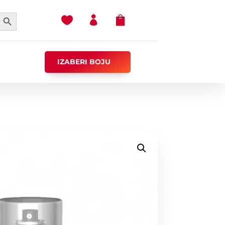
earch Button



IZABERI BOJU