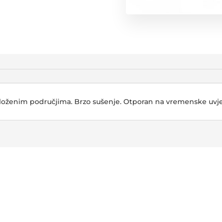
loženim područjima. Brzo sušenje. Otporan na vremenske uvje