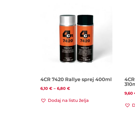
4CR 7420 Rallye sprej 400ml
4CR
310
Raspon
6,10
€
–
6,80
€
9,60
cijena:
Dodaj na listu želja
od
D
6,10 €
do
6,80 €