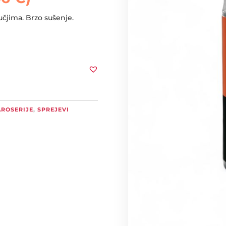
čjima. Brzo sušenje.
AROSERIJE
,
SPREJEVI