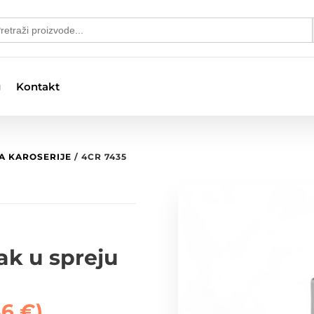
S
arch
:
g
Kontakt
TA KAROSERIJE
/ 4CR 7435
ak u spreju
36
€
)