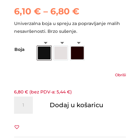
Raspon
6,10
€
–
6,80
€
cijena:
od
Univerzalna boja u spreju za popravljanje malih
6,10 €
nesavršenosti. Brzo sušenje.
do
6,80 €
Boja
Crna
Bijela
Crna mat
Obriši
6,80
€
(bez PDV-a:
5,44
€
)
4CR
Dodaj u košaricu
7420
Rallye
sprej
400ml
količina