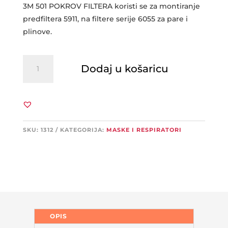
3M 501 POKROV FILTERA koristi se za montiranje
predfiltera 5911, na filtere serije 6055 za pare i
plinove.
3M
Dodaj u košaricu
501
držač
filtera
za
čestice
količina
SKU:
1312
KATEGORIJA:
MASKE I RESPIRATORI
OPIS