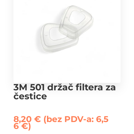
3M 501 držač filtera za
čestice
8,20
€
(bez PDV-a:
6,5
6
€
)