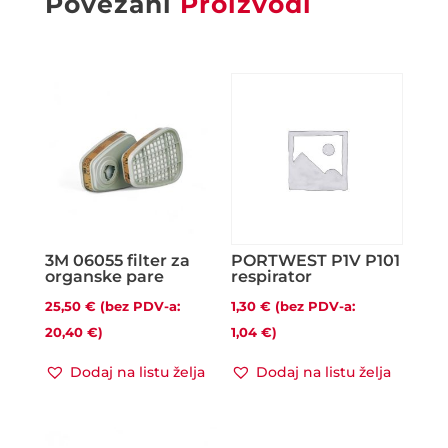
Povezani
Proizvodi
3M 06055 filter za
PORTWEST P1V P101
organske pare
respirator
25,50
€
(bez PDV-a:
1,30
€
(bez PDV-a:
20,40
€
)
1,04
€
)
Dodaj na listu želja
Dodaj na listu želja