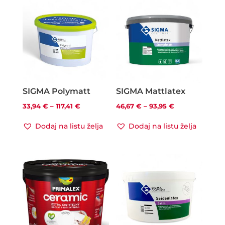
SIGMA Polymatt
SIGMA Mattlatex
Raspon
Raspon
33,94
€
–
117,41
€
46,67
€
–
93,95
€
cijena:
cijena:
Dodaj na listu želja
Dodaj na listu želja
od
od
33,94 €
46,67 €
do
do
117,41 €
93,95 €