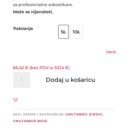
do
za profesionalne soboslikare.
113,49 €
Može se nijansirati.
Pakiranje
5L
10L
5L
10L
Obriši
66,42
€
(bez PDV-a:
53,14
€
)
SIGMA
Dodaj u košaricu
Superlatex
Satin
količina
SKU:
236919
KATEGORIJE:
UNUTARNJI ZIDOVI
,
UNUTARNJE BOJE