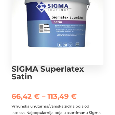
SIGMA Superlatex
Satin
Raspon
66,42
€
–
113,49
€
cijena:
od
Vrhunska unutarnja/vanjska zidna boja od
66,42 €
lateksa. Najpopularnija boja u asortimanu Sigma