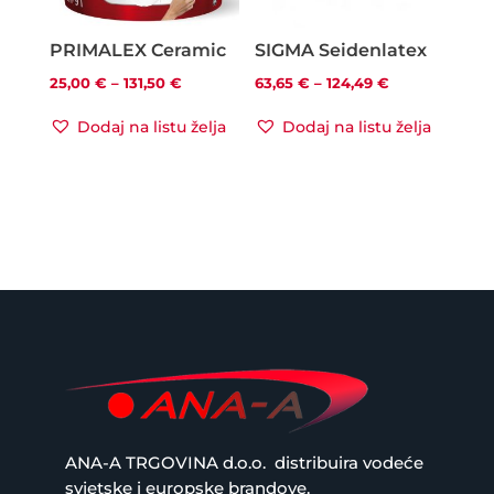
PRIMALEX Ceramic
SIGMA Seidenlatex
Raspon
Raspon
25,00
€
–
131,50
€
63,65
€
–
124,49
€
cijena:
cijena:
Dodaj na listu želja
Dodaj na listu želja
od
od
25,00 €
63,65 €
do
do
131,50 €
124,49 €
ANA-A TRGOVINA d.o.o.
distribuira vodeće
svjetske i europske brandove.