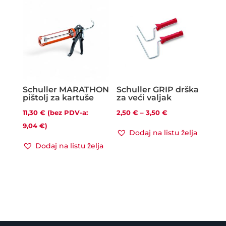
1,74 €
19,19 €
Schuller MARATHON
Schuller GRIP drška
pištolj za kartuše
za veći valjak
Raspon
11,30
€
(bez PDV-a:
2,50
€
–
3,50
€
cijena:
9,04
€
)
Dodaj na listu želja
od
Dodaj na listu želja
2,50 €
do
3,50 €