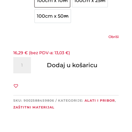
100cm x 10m
100cm x 25m
100cm x 10m
100cm x 25m
100cm x 50m
100cm x 50m
Obriši
16,29
€
(bez PDV-a:
13,03
€
)
Schuller
Dodaj u košaricu
TENDA
zaštitni
flis
količina
SKU:
9002588459806
KATEGORIJE:
ALATI I PRIBOR
,
ZAŠTITNI MATERIJAL