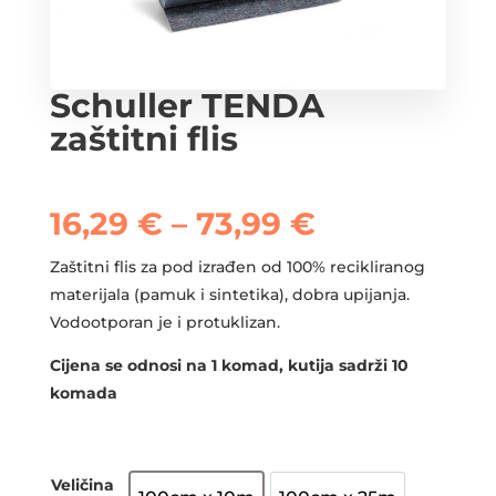
Schuller TENDA
zaštitni flis
Raspon
16,29
€
–
73,99
€
cijena:
od
Zaštitni flis za pod izrađen od 100% recikliranog
16,29 €
materijala (pamuk i sintetika), dobra upijanja.
do
Vodootporan je i protuklizan.
73,99 €
Cijena se odnosi na 1 komad, kutija sadrži 10
komada
Veličina