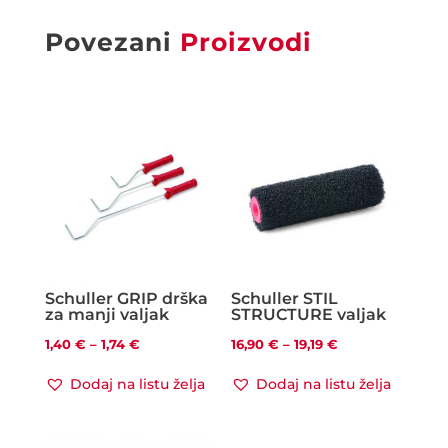
Povezani
Proizvodi
Schuller GRIP drška
Schuller STIL
za manji valjak
STRUCTURE valjak
Raspon
Raspon
1,40
€
–
1,74
€
16,90
€
–
19,19
€
cijena:
cijena:
Dodaj na listu želja
Dodaj na listu želja
od
od
1,40 €
16,90 €
do
do