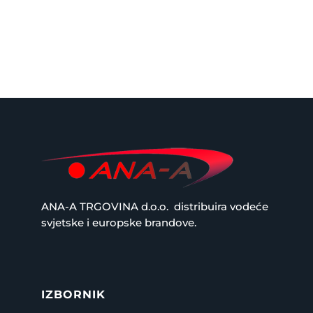
45,00 €
do
90,00 €
ANA-A TRGOVINA d.o.o.
distribuira vodeće
svjetske i europske brandove.
IZBORNIK