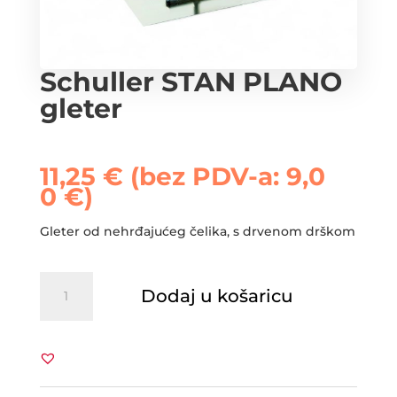
Schuller STAN PLANO
gleter
11,25
€
(bez PDV-a:
9,0
0
€
)
Gleter od nehrđajućeg čelika, s drvenom drškom
Schuller
Dodaj u košaricu
STAN
PLANO
gleter
količina