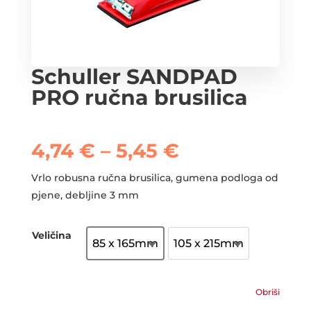
Schuller SANDPAD
PRO ručna brusilica
Raspon
4,74
€
–
5,45
€
cijena:
od
Vrlo robusna ručna brusilica, gumena podloga od
4,74 €
pjene, debljine 3 mm
do
5,45 €
Veličina
85 x 165mm
105 x 215mm
85 x 165mm
105 x 215mm
Obriši