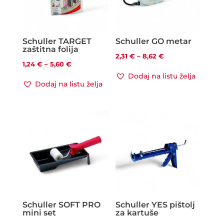
Schuller TARGET
Schuller GO metar
zaštitna folija
Raspon
2,31
€
–
8,62
€
Raspon
1,24
€
–
5,60
€
cijena:
Dodaj na listu želja
cijena:
od
Dodaj na listu želja
od
2,31 €
1,24 €
do
do
8,62 €
5,60 €
Schuller SOFT PRO
Schuller YES pištolj
mini set
za kartuše