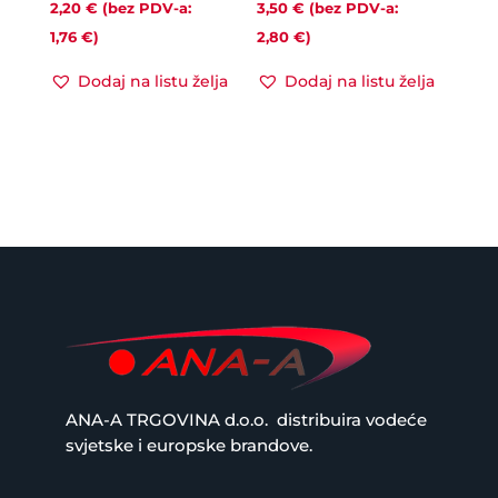
2,20
€
(bez PDV-a:
3,50
€
(bez PDV-a:
1,76
€
)
2,80
€
)
Dodaj na listu želja
Dodaj na listu želja
ANA-A TRGOVINA d.o.o.
distribuira vodeće
svjetske i europske brandove.