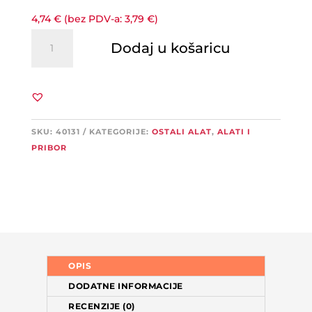
4,74
€
(bez PDV-a:
3,79
€
)
Schuller
Dodaj u košaricu
SANDPAD
PRO
ručna
brusilica
količina
SKU:
40131
KATEGORIJE:
OSTALI ALAT
,
ALATI I
PRIBOR
OPIS
DODATNE INFORMACIJE
RECENZIJE (0)