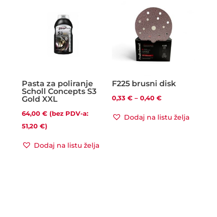
Pasta za poliranje
F225 brusni disk
Scholl Concepts S3
Raspon
0,33
€
–
0,40
€
Gold XXL
cijena:
64,00
€
(bez PDV-a:
Dodaj na listu želja
od
51,20
€
)
0,33 €
Dodaj na listu želja
do
0,40 €