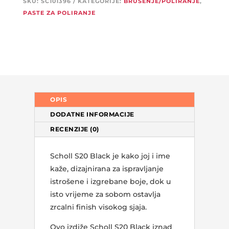
Compound
SKU:
SC101396
KATEGORIJE:
BRUŠENJE/POLIRANJE
,
količina
PASTE ZA POLIRANJE
OPIS
DODATNE INFORMACIJE
RECENZIJE (0)
Scholl S20 Black je kako joj i ime
kaže, dizajnirana za ispravljanje
istrošene i izgrebane boje, dok u
isto vrijeme za sobom ostavlja
zrcalni finish visokog sjaja.
Ovo izdiže Scholl S20 Black iznad