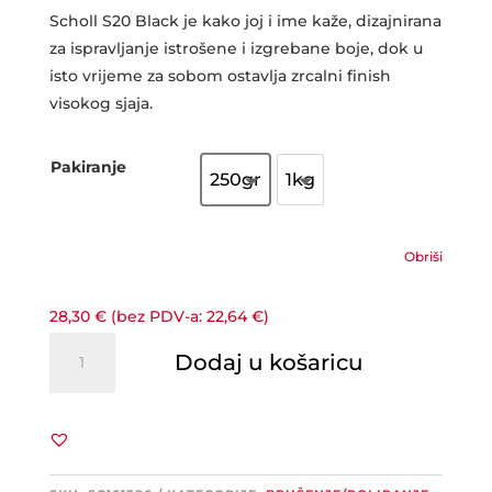
cijena:
od
Scholl S20 Black je kako joj i ime kaže, dizajnirana
28,30 €
za ispravljanje istrošene i izgrebane boje, dok u
do
isto vrijeme za sobom ostavlja zrcalni finish
67,50 €
visokog sjaja.
Pakiranje
250gr
1kg
250gr
1kg
Obriši
28,30
€
(bez PDV-a:
22,64
€
)
SCHOLL
Dodaj u košaricu
Concepts
S20
Black
1-
Step