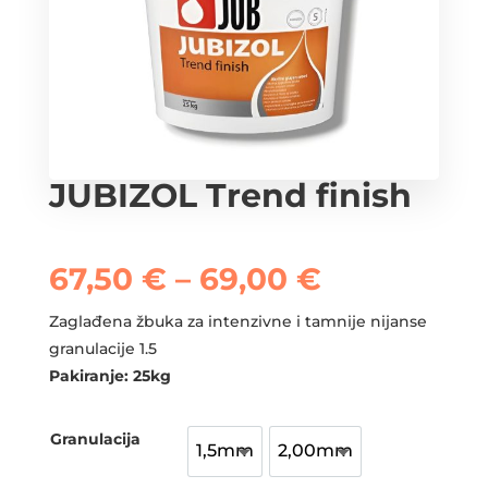
JUBIZOL Trend finish
Raspon
67,50
€
–
69,00
€
cijena:
od
Zaglađena žbuka za intenzivne i tamnije nijanse
67,50 €
granulacije 1.5
do
Pakiranje: 25kg
69,00 €
Granulacija
1,5mm
2,00mm
1,5mm
2,00mm