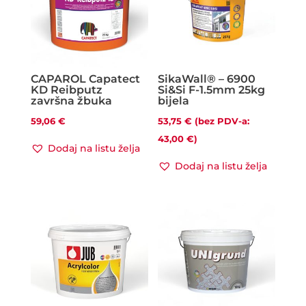
CAPAROL Capatect
SikaWall® – 6900
KD Reibputz
Si&Si F-1.5mm 25kg
završna žbuka
bijela
59,06
€
53,75
€
(bez PDV-a:
43,00
€
)
Dodaj na listu želja
Dodaj na listu želja