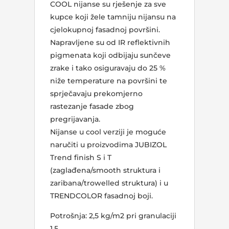
COOL nijanse su rješenje za sve
kupce koji žele tamniju nijansu na
cjelokupnoj fasadnoj površini.
Napravljene su od IR reflektivnih
pigmenata koji odbijaju sunčeve
zrake i tako osiguravaju do 25 %
niže temperature na površini te
sprječavaju prekomjerno
rastezanje fasade zbog
pregrijavanja.
Nijanse u cool verziji je moguće
naručiti u proizvodima JUBIZOL
Trend finish S i T
(zaglađena/smooth struktura i
zaribana/trowelled struktura) i u
TRENDCOLOR fasadnoj boji.
Potrošnja: 2,5 kg/m2 pri granulaciji
1.5