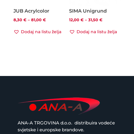
JUB Acrylcolor
SIMA Unigrund
Raspon
Raspon
8,30
€
–
81,00
€
12,00
€
–
31,50
€
cijena:
cijena:
Dodaj na listu želja
Dodaj na listu želja
od
od
8,30 €
12,00 €
do
do
81,00 €
31,50 €
ANA-A TRGOVINA d.o.o.
distribuira vodeće
svjetske i europske brandove.