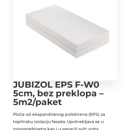
JUBIZOL EPS F-W0
5cm, bez preklopa –
5m2/paket
Ploča od ekspandiranog polistirena (EPS) za
toplinsku izolaciju fasada. Upotrebljava se u
novogradnjama kao i u sanaciji svih vrsta