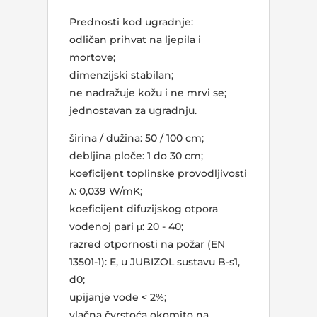
Prednosti kod ugradnje:
odličan prihvat na ljepila i
mortove;
dimenzijski stabilan;
ne nadražuje kožu i ne mrvi se;
jednostavan za ugradnju.
širina / dužina: 50 / 100 cm;
debljina ploče: 1 do 30 cm;
koeficijent toplinske provodljivosti
λ: 0,039 W/mK;
koeficijent difuzijskog otpora
vodenoj pari μ: 20 - 40;
razred otpornosti na požar (EN
13501-1): E, u JUBIZOL sustavu B-s1,
d0;
upijanje vode < 2%;
vlačna čvrstoća okomito na