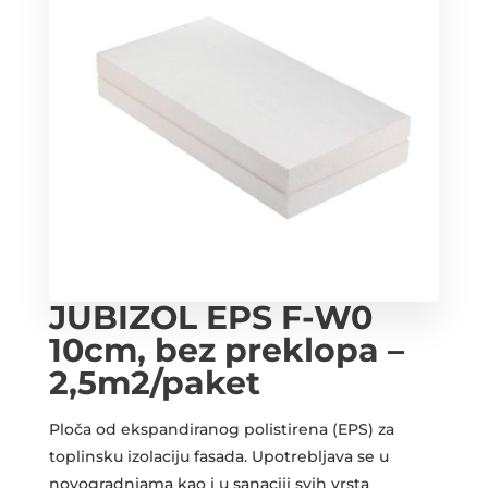
JUBIZOL EPS F-W0
10cm, bez preklopa –
2,5m2/paket
Ploča od ekspandiranog polistirena (EPS) za
toplinsku izolaciju fasada. Upotrebljava se u
novogradnjama kao i u sanaciji svih vrsta