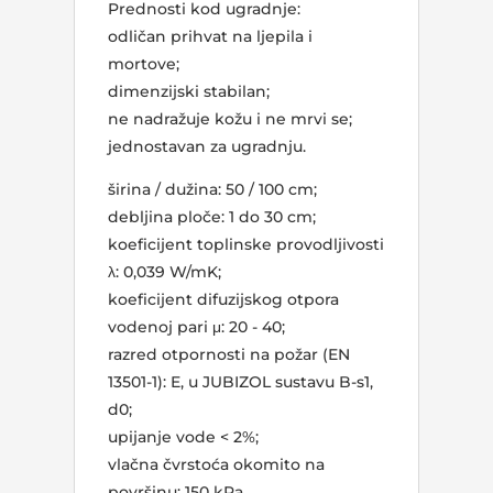
Prednosti kod ugradnje:
odličan prihvat na ljepila i
mortove;
dimenzijski stabilan;
ne nadražuje kožu i ne mrvi se;
jednostavan za ugradnju.
širina / dužina: 50 / 100 cm;
debljina ploče: 1 do 30 cm;
koeficijent toplinske provodljivosti
λ: 0,039 W/mK;
koeficijent difuzijskog otpora
vodenoj pari μ: 20 - 40;
razred otpornosti na požar (EN
13501-1): E, u JUBIZOL sustavu B-s1,
d0;
upijanje vode < 2%;
vlačna čvrstoća okomito na
površinu: 150 kPa