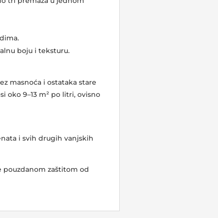
do tri premaza u jednom
dima.​
nu boju i teksturu.​
bez masnoća i ostataka stare
i oko 9–13 m² po litri, ovisno
enata i svih drugih vanjskih
te pouzdanom zaštitom od