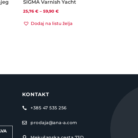
njeg
SIGMA Varnish Yacht
Raspon
25,76
€
–
59,90
€
cijena:
Dodaj na listu želja
od
25,76 €
do
59,90 €
KONTAKT
+385 47 535 256

prodaja@ana-a.com

AVA
Mekušanska cesta 73D,
