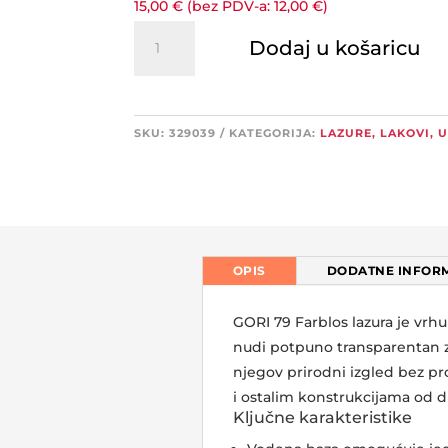
15,00
€
(bez PDV-a:
12,00
€
)
GORI
Dodaj u košaricu
79
UV
Protect
Farblos
SKU:
329039
KATEGORIJA:
LAZURE, LAKOVI, 
lazura
količina
OPIS
DODATNE INFORM
GORI 79 Farblos lazura je vrh
nudi potpuno transparentan zaš
njegov prirodni izgled bez p
i ostalim konstrukcijama od d
Ključne karakteristike