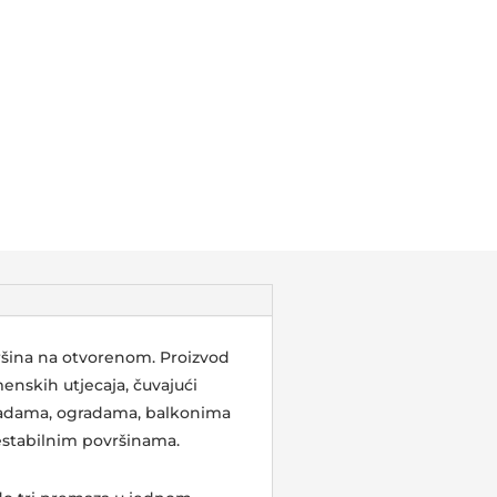
vršina na otvorenom. Proizvod
menskih utjecaja, čuvajući
asadama, ogradama, balkonima
nestabilnim površinama.