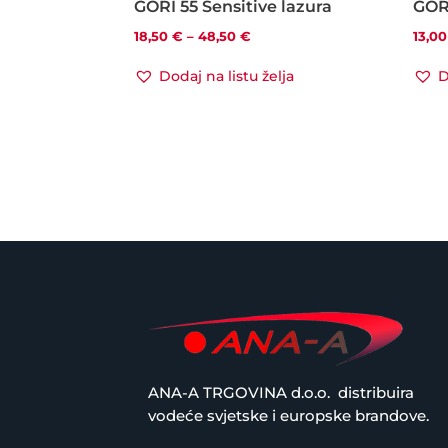
GORI 55 Sensitive lazura
GORI
Raspon
18,50
€
–
48,50
€
13,0
cijena:
Dodaj na listu želja
D
od
18,50 €
do
48,50 €
ANA-A TRGOVINA d.o.o.
distribuira
vodeće svjetske i europske brandove.