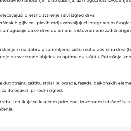
nostavno nanošenje i brzo sušenje, uz mogućnost izvođenja 
rječavajući prerano starenje i sivi izgled drva.​
šinskih gljivica i plavih mrlja zahvaljujući integriranim fungici
omogućuje da se drvo oplemeni, a istovremeno zadrži original
 prskanjem na dobro pripremljenu, čistu i suhu površinu drva (
nje na sve strane objekta za optimalnu zaštitu. Potrošnja iznos
a dugotrajnu zaštitu stolarije, ograda, fasada, balkonskih elem
elite očuvati prirodni izgled.​
trebu i odlikuje se lakoćom primjene, izuzetnom izdašnošću 
ačenja.