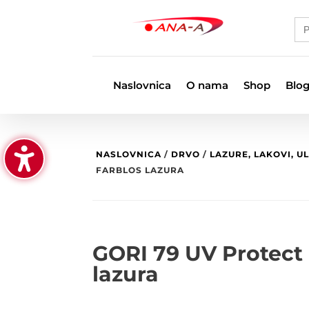
Se
for
Naslovnica
O nama
Shop
Blo
NASLOVNICA
/
DRVO
/
LAZURE, LAKOVI, U
FARBLOS LAZURA
GORI 79 UV Protect
lazura