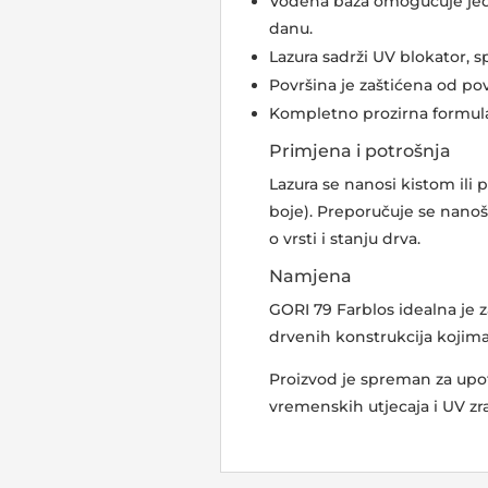
Vodena baza omogućuje jed
danu.​
Lazura sadrži UV blokator, sp
Površina je zaštićena od povr
Kompletno prozirna formula 
Primjena i potrošnja
Lazura se nanosi kistom ili
boje). Preporučuje se nanoše
o vrsti i stanju drva.​
Namjena
GORI 79 Farblos idealna je z
drvenih konstrukcija kojima ž
Proizvod je spreman za upo
vremenskih utjecaja i UV zr