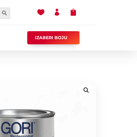
earch Button



IZABERI BOJU