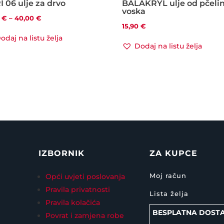
 06 ulje za drvo
BALAKRYL ulje od pčeli
voska
Raspon
0
€
–
40,00
€
15,90
€
cijena:
odaj na listu želja
od
Dodaj na listu želja
13,00 €
do
40,00 €
IZBORNIK
ZA KUPCE
Moj račun
Opći uvjeti poslovanja
Pravila privatnosti
Lista želja
Pravila kolačića
BESPLATNA DOST
Povrat i zamjena robe