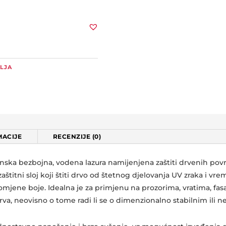
ULJA
ACIJE
RECENZIJE (0)
unska bezbojna, vodena lazura namijenjena zaštiti drvenih po
titni sloj koji štiti drvo od štetnog djelovanja UV zraka i vre
romjene boje. Idealna je za primjenu na prozorima, vratima, f
rva, neovisno o tome radi li se o dimenzionalno stabilnim ili 