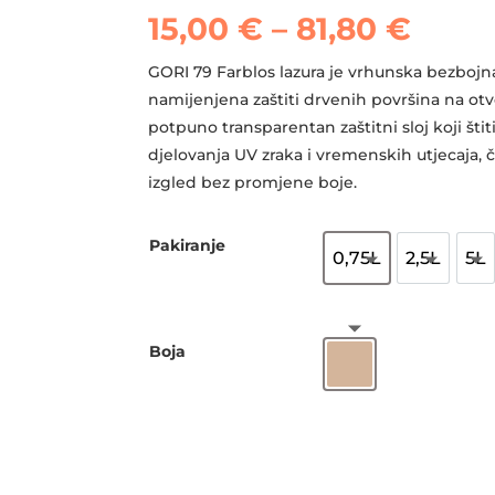
Rasp
15,00
€
–
81,80
€
cijen
od
GORI 79 Farblos lazura je vrhunska bezbojn
15,00
namijenjena zaštiti drvenih površina na o
do
potpuno transparentan zaštitni sloj koji šti
81,80
djelovanja UV zraka i vremenskih utjecaja, 
izgled bez promjene boje.
Pakiranje
0,75L
2,5L
5L
0,75L
2,5L
5L
Boja
Bezbojna