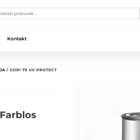
S
arch
:
g
Kontakt
LJA
/ GORI 79 UV PROTECT
 Farblos