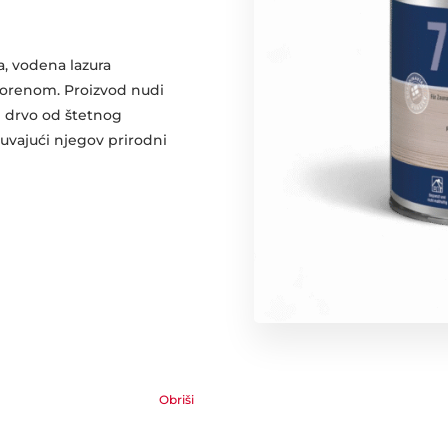
on
a:
a, vodena lazura
 €
tvorenom. Proizvod nudi
ti drvo od štetnog
 €
čuvajući njegov prirodni
Obriši