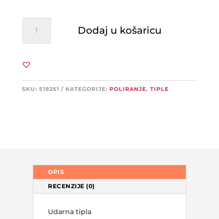
FISCHER
Dodaj u košaricu
N
F
6x40
tipla
udarna
-
SKU:
519251
KATEGORIJE:
POLIRANJE
,
TIPLE
100kom
količina
OPIS
RECENZIJE (0)
Udarna tipla