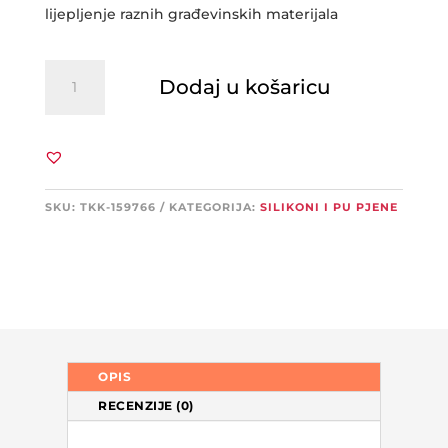
lijepljenje raznih građevinskih materijala
FAST
Dodaj u košaricu
FIXING
ADHESIVE
PU
ljepilo
količina
SKU:
TKK-159766
KATEGORIJA:
SILIKONI I PU PJENE
OPIS
RECENZIJE (0)