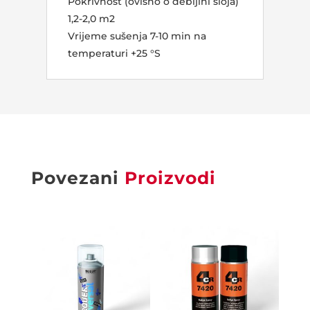
Pokrivnost (ovisno o debljini sloja)
1,2-2,0 m2
Vrijeme sušenja 7-10 min na
temperaturi +25 °S
Povezani
Proizvodi