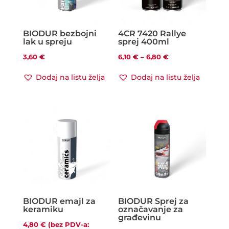
BIODUR bezbojni
4CR 7420 Rallye
lak u spreju
sprej 400ml
Raspon
3,60
€
6,10
€
–
6,80
€
cijena:
Dodaj na listu želja
Dodaj na listu želja
od
6,10 €
do
6,80 €
BIODUR emajl za
BIODUR Sprej za
keramiku
označavanje za
građevinu
4,80
€
(bez PDV-a: