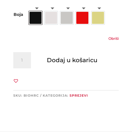
Boja
Crna
Bijela
Srebrna
Crvena
Zlatna
Obriši
BIODUR
Dodaj u košaricu
emajl
otporan
na
toplinu
količina
SKU:
BIOHRC
KATEGORIJA:
SPREJEVI