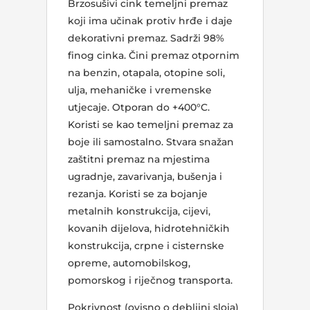
Brzosušivi cink temeljni premaz
koji ima učinak protiv hrđe i daje
dekorativni premaz. Sadrži 98%
finog cinka. Čini premaz otpornim
na benzin, otapala, otopine soli,
ulja, mehaničke i vremenske
utjecaje. Otporan do +400°C.
Koristi se kao temeljni premaz za
boje ili samostalno. Stvara snažan
zaštitni premaz na mjestima
ugradnje, zavarivanja, bušenja i
rezanja. Koristi se za bojanje
metalnih konstrukcija, cijevi,
kovanih dijelova, hidrotehničkih
konstrukcija, crpne i cisternske
opreme, automobilskog,
pomorskog i riječnog transporta.
Pokrivnost (ovisno o debljini sloja)