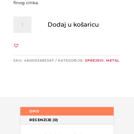
finog cinka.
BIODUR
Dodaj u košaricu
cink
sprej
količina
SKU:
4820155685367
KATEGORIJE:
SPREJEVI
,
METAL
OPIS
RECENZIJE (0)