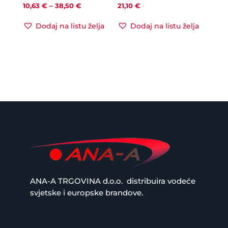
Raspon
10,63
€
–
38,50
€
21,10
€
cijena:
Dodaj na listu želja
Dodaj na listu želja
od
10,63 €
do
38,50 €
ANA-A TRGOVINA d.o.o.
distribuira vodeće
svjetske i europske brandove.